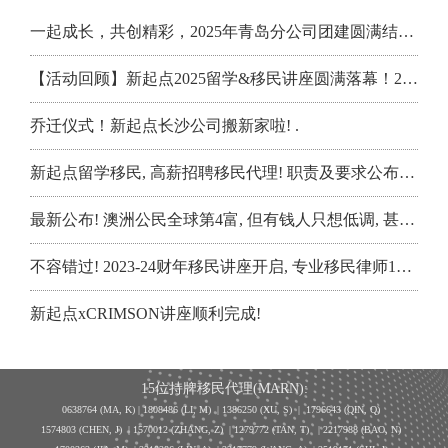
澳洲突然转向! 官方壕掷数千万澳元买中国货! 华人区将迎来史诗级巨变
【配偶移民】配偶签最后一步：关系“承诺与持续性”怎么证明？
一起成长，共创精彩，2025年青岛分公司团建圆满结束~
澳洲医疗重磅突破! 常规免费检测, 竟能查出“头号杀手”! 拯救无数人
【技术移民】截至三月底，189三宝排队数据：四大热门职业到底有多卷？
【活动回顾】新起点2025留学&移民讲座圆满落幕！200+人现场聆听，两天两场重磅分享，信息干货满满！
重磅突破! 澳洲这种常见廉价补充剂, 竟成抗痴呆神药, 大脑发生惊人变化
【技术移民】本财年末轮189将于5月发出？雇主担保申请暴增？
乔迁仪式！新起点长沙公司搬新家啦! .
澳洲15名高风险危险分子即将出狱! Bondi悲剧恐将再度发生
【案例分享】学生签被拒，靠这步“离境操作”成功拿下461签证！
新起点留学移民, 高薪招聘移民代理! 职责及要求公布, 期待您的加入
【技术移民】教资豁免 7788 的中教职业评估，为什么很多 DIY 会失败？
最新公布! 澳洲公民全球第4富, 但有钱人只想低调, 甚至连子女都不告诉
【雇主担保】近期两个雇主担保成功案例复盘：西澳 DAMA和橱柜工482
不容错过! 2023-24财年移民讲座开启, 专业移民律师1对1线下咨询!
【配偶移民】递交配偶签证后，你会获得哪类过桥签证，可以工作出境吗？
新起点xCRIMSON讲座顺利完成!
【技术移民】幼教太卷？2年澳洲幼小教 Master，如何不考雅思 7788拿到小学教师职业评估曲线救国
189独立技术移民如何快速拿职业评估? 这些专业不能忽视, 低分好就业
15位持牌移民代理(MARN):
【澳洲签证】MIA第四季度会议纪要：雇主担保分流处理，学生签证分三档，配偶签证稳中有序！
塔州第一轮邀请战况！境外OSOP爆冷成黑马，餐厅经理重回TOSOL清单
0638764 (MA, K) |
1808486 (LI, M)
| 1386250
(XU, S)
| 1796643
(QIN, Q)
1574803 (CHEN, J) | 1570012 (ZHANG, Z) | 1279772 (TAN, T) | 2217988 (BAO, N)
【技术移民】单身获邀，满分配偶不能后补，MIA 最新提醒再次验证！