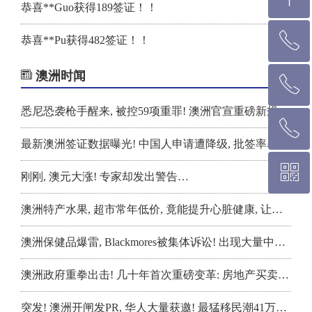
恭喜**Guo获得189签证！！
ꂅ
回到顶部
恭喜**Pu获得482签证！！
恭喜**Wu获得482签证！！
澳洲时闻
ꂅ
墨尔本热线 1300 039 646
恭喜**Pang获得482签证！！
悉尼恐袭枪手醒来, 被控59项重罪! 澳洲官宣重磅新规! 内阁已达成一致, 大规模整顿升级
ꂅ
悉 尼 热线 02 9282 9836
恭喜**Cai获得407签证！！
最新澳洲签证数据曝光! 中国人申请遭降级, 批签率暴跌, 退回10年前水平!
ꀥ
布里斯班热线 0426 456 158
恭喜**Wu获得190签证！！
刚刚, 澳元大涨! 专家却发出警告…
恭喜**Guo获得189签证！！
澳洲特产水果, 超市常年低价, 竟能提升心脏健康, 让人长寿! 大批人早上榨汁喝
微信二维码
恭喜**Cai获得820/801签证！！
澳洲保健品爆雷, Blackmores被集体诉讼! 出现大量中毒症状, 低剂量也有害! 官方出手严打下架
恭喜**Wu获得186签证！！
澳洲政府重拳出击! 几十年首次重磅变革: 房地产买卖规则将彻底改变
恭喜**Qin获得190签证！！
突发! 澳洲开闸发PR, 华人大量获邀! 最猛移民潮41万人涌入, 创历史新高! 房价将飙升