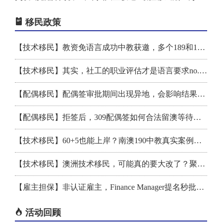
恭喜**Wei获得482签证！！
Bunnings小票千万别扔, 留下有大用! 东西用两年, 还能换新
移民政策
恭喜**Yu获得802签证！！
刚刚官宣! 中澳直飞再增新航线! 每周三趟, 明年首飞, 票价再次跳水
【技术移民】教资免语言成功中教获邀，多个189和190幸运儿！
恭喜**Jiang 186DE提名获批！！
澳洲移民内幕曝光: 不用紧盯这个数! 移民局都没透露
【技术移民】其实，社工的职业评估才是语言要求no.1的职业
恭喜**Bu获得189签证！！
政府官宣: 11月开始, 澳洲人最关心的三件事, 已经全部搞定!
【配偶移民】配偶签审批期间出现异地，会影响结果吗？
恭喜**Wang获得888签证！！
重磅! 政府官宣: 全部免费! 所有人起立欢呼
【配偶移民】拒签后，309配偶签如何合法留澳等待下签
在澳洲生养孩子, 能躺平收钱, 至少2万澳元! 这些隐藏PR福利, 很多华人都不知道
【技术移民】60+5也能上岸？南澳190中教真实案例拆解
全球最受欢迎留学国家排名出炉! 美国下滑, 澳洲进前五, 第一名是...
【技术移民】澳洲技术移民，可能真的要大改了？聚焦明晚财政预算之夜
澳洲房价涨幅有多猛? 情侣买房仅3个月, 一看估值, 惊呆了!
【雇主担保】非认证雇主，Finance Manager提名秒批！这类案子我们怎么做？
重磅发现! 澳洲这种独有的超级水果, 竟能预防老年痴呆! 价格不贵, 超市就能买
【技术移民】五年陪伴，我带她获邀北领地190!
活动回顾