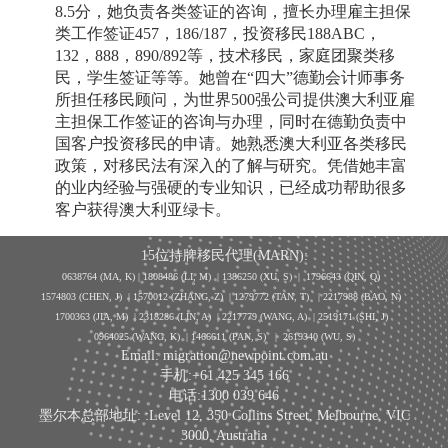
8.5分，她负责各类签证的咨询，擅长办理雇主担保
类工作签证457，186/187，投资移民188ABC，
132，888，890/892等，技术移民，家庭团聚类移
民，学生签证等等。她曾在“四大”德勤会计师事务
所担任移民顾问，为世界500强公司提供澳大利亚雇
主担保工作签证的咨询与办理，同时在德勤负责中
国客户投资移民的申请。她熟悉澳大利亚各类移民
政策，对移民法有深入的了解与研究。凭借她丰富
的业内经验与强硬的专业知识，已经成功帮助很多
客户获得澳大利亚绿卡。
15位持牌移民代理(MARN):
0638764 (MA, K) |
1808486 (LI, M)
| 1386250
(XU, S)
| 1796643
(QIN, Q)
1574803 (CHEN, J) | 1570012 (ZHANG, Z) | 1279772 (TAN, T) | 2217988 (BAO, N)
1700363 (JIA, M) | 2318286 (LIN, A) | 2217779 (WANG, A) | 2519171 (SHI, J)
0964025 (WANG, K) | 1466611 (PAN, S)
|
2619340 (WU, S)
Email: migration@newpoint.com.au
手机:+61 425 345 166
电话:1300 039 646
墨尔本总部地址: :Level 12, 350 Collins Street, Melbourne, VIC
3000, Australia