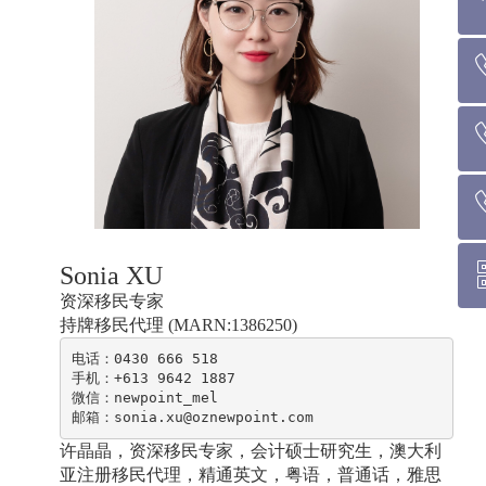
回到
墨尔本热线 1300 0
悉 尼 热线 0
Sonia XU
布里斯班热线 0426 4
资深移民专家
持牌移民代理 (MARN:1386250)
微信二
电话：0430 666 518

手机：+613 9642 1887

微信：newpoint_mel

邮箱：sonia.xu@oznewpoint.com
许晶晶，资深移民专家，会计硕士研究生，澳大利
亚注册移民代理，精通英文，粤语，普通话，雅思