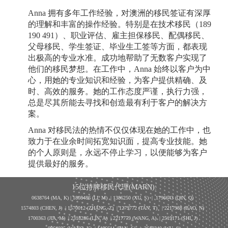
Anna 拥有多年工作经验，对澳洲的移民签证有深厚
的理解和丰富的操作经验。特别是在技术移民（189
190 491）、职业评估、雇主担保移民、配偶移民、
父母移民、学生签证、毕业生工签等方面，都表现
出极高的专业水准。成功地帮助了无数客户实现了
他们的移民梦想。在工作中，Anna 始终以客户为中
心，用她的专业知识和经验，为客户提供精确、及
时、高效的服务。她的工作态度严谨，执行力强，
总是尽其所能去寻找和创造最有利于客户的解决方
案。
Anna 对移民法的热情不仅仅体现在她的工作中，也
致力于在业余时间拓宽知识面，提高专业技能。她
的个人原则是，永远不停止学习，以便能够为客户
提供最好的服务。
15位持牌移民代理(MARN):
0638764 (MA, K) |
1808486 (LI, M)
| 1386250
(XU, S)
| 1796643
(QIN, Q)
1574803 (CHEN, J) | 1570012 (ZHANG, Z) | 1279772 (TAN, T) | 2217988 (BAO, N)
1700363 (JIA, M) | 2318286 (LIN, A) | 2217779 (WANG, A) | 2519171 (SHI, J)