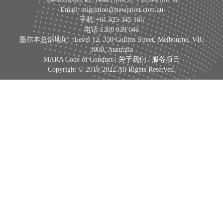
0964025 (WANG, K) | 1466611 (PAN, S)
|
2619340 (WU, S)
Email: migration@newpoint.com.au
手机:+61 425 345 166
电话:1300 039 646
墨尔本总部地址: :Level 12, 350 Collins Street, Melbourne, VIC
3000, Australia
MARA Code of Conduct |
关于我们
|
服务项目
Copyright © 2019-2022 All Rights Reserved.