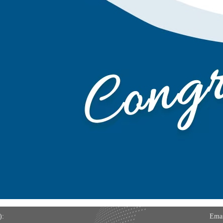
:
Emai