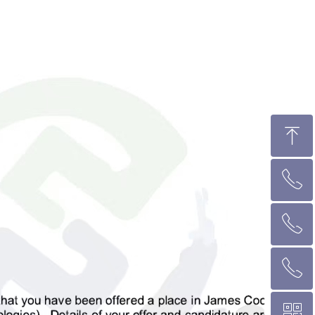
ꁸ
ꂅ
回到顶部
ꂅ
墨尔本热线 1300 039 646
ꂅ
悉 尼 热线 02 9282 9836
ꀥ
布里斯班热线 0426 456 158