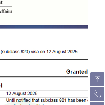
ꁸ
ꂅ
回到顶部