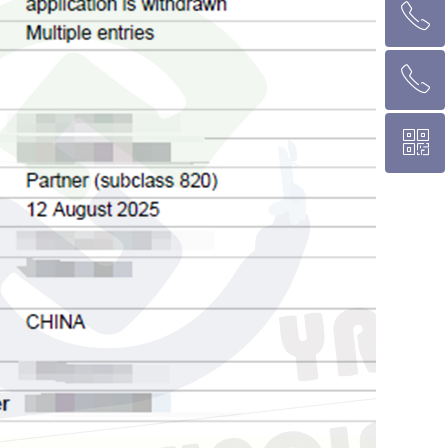
ꂅ
墨尔本热线 1300 039 646
ꂅ
悉 尼 热线 02 9282 9836
ꀥ
布里斯班热线 0426 456 158
微信二维码