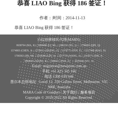
恭喜 LIAO Bing 获得 186 签证！
作者：
|
时间：2014-11-13
恭喜 LIAO Bing 获得 186 签证！
15位持牌移民代理(MARN):
0638764 (MA, K) |
1808486 (LI, M)
| 1386250
(XU, S)
| 1796643
(QIN, Q)
1574803 (CHEN, J) | 1570012 (ZHANG, Z) | 1279772 (TAN, T) | 2217988 (BAO, N)
1700363 (JIA, M) | 2318286 (LIN, A) | 2217779 (WANG, A) | 2519171 (SHI, J)
0964025 (WANG, K) | 1466611 (PAN, S)
|
2619340 (WU, S)
Email: migration@newpoint.com.au
手机:+61 425 345 166
电话:1300 039 646
墨尔本总部地址: :Level 12, 350 Collins Street, Melbourne, VIC
3000, Australia
MARA Code of Conduct |
关于我们
|
服务项目
Copyright © 2019-2022 All Rights Reserved.