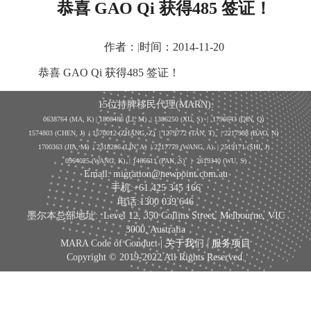
恭喜 GAO Qi 获得485 签证！
作者：
|
时间：2014-11-20
恭喜 GAO Qi 获得485 签证！
15位持牌移民代理(MARN):
0638764 (MA, K) |
1808486 (LI, M)
| 1386250
(XU, S)
| 1796643
(QIN, Q)
1574803 (CHEN, J) | 1570012 (ZHANG, Z) | 1279772 (TAN, T) | 2217988 (BAO, N)
1700363 (JIA, M) | 2318286 (LIN, A) | 2217779 (WANG, A) | 2519171 (SHI, J)
0964025 (WANG, K) | 1466611 (PAN, S)
|
2619340 (WU, S)
Email: migration@newpoint.com.au
手机:+61 425 345 166
电话:1300 039 646
墨尔本总部地址: :Level 12, 350 Collins Street, Melbourne, VIC
3000, Australia
MARA Code of Conduct |
关于我们
|
服务项目
Copyright © 2019-2022 All Rights Reserved.