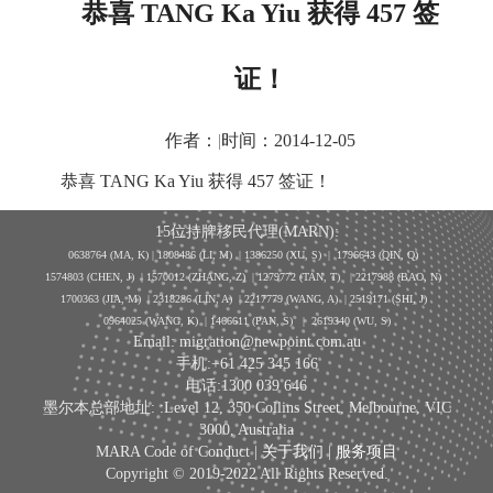
恭喜 TANG Ka Yiu 获得 457 签
证！
作者：
|
时间：2014-12-05
恭喜 TANG Ka Yiu 获得 457 签证！
15位持牌移民代理(MARN):
0638764 (MA, K) |
1808486 (LI, M)
| 1386250
(XU, S)
| 1796643
(QIN, Q)
1574803 (CHEN, J) | 1570012 (ZHANG, Z) | 1279772 (TAN, T) | 2217988 (BAO, N)
1700363 (JIA, M) | 2318286 (LIN, A) | 2217779 (WANG, A) | 2519171 (SHI, J)
0964025 (WANG, K) | 1466611 (PAN, S)
|
2619340 (WU, S)
Email: migration@newpoint.com.au
手机:+61 425 345 166
电话:1300 039 646
墨尔本总部地址: :Level 12, 350 Collins Street, Melbourne, VIC
3000, Australia
MARA Code of Conduct |
关于我们
|
服务项目
Copyright © 2019-2022 All Rights Reserved.