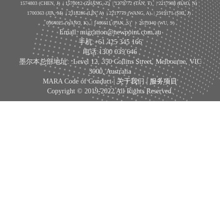
1574803 (CHEN, J) | 1570012 (ZHANG, Z) | 1279772 (TAN, T) | 2217988 (BAO, N)
1700363 (JIA, M) | 2318286 (LIN, A) | 2217779 (WANG, A) | 2519171 (SHI, J)
0964025 (WANG, K) | 1466611 (PAN, S)
|
2619340 (WU, S)
Email: migration@newpoint.com.au
手机:+61 425 345 166
电话:1300 039 646
墨尔本总部地址: :Level 12, 350 Collins Street, Melbourne, VIC
3000, Australia
MARA Code of Conduct |
关于我们
|
服务项目
Copyright © 2019-2022 All Rights Reserved.