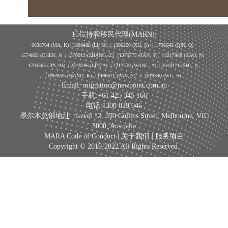
15位持牌移民代理(MARN):
0638764 (MA, K) |
1808486 (LI, M)
| 1386250
(XU, S)
| 1796643
(QIN, Q)
1574803 (CHEN, J) | 1570012 (ZHANG, Z) | 1279772 (TAN, T) | 2217988 (BAO, N)
1700363 (JIA, M) | 2318286 (LIN, A) | 2217779 (WANG, A) | 2519171 (SHI, J)
0964025 (WANG, K) | 1466611 (PAN, S)
|
2619340 (WU, S)
Email: migration@newpoint.com.au
手机:+61 425 345 166
电话:1300 039 646
墨尔本总部地址: :Level 12, 350 Collins Street, Melbourne, VIC
3000, Australia
MARA Code of Conduct |
关于我们
|
服务项目
Copyright © 2019-2022 All Rights Reserved.