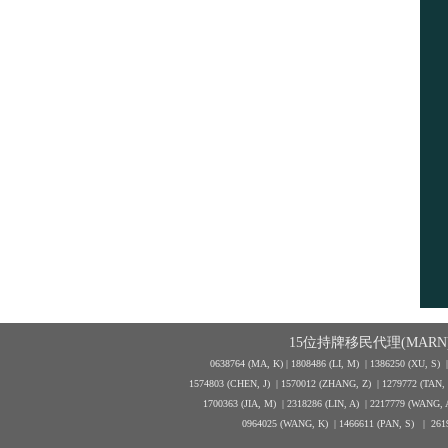
15位持牌移民代理(MARN)
0638764 (MA, K) |
1808486 (LI, M)
| 1386250
(XU, S)
1574803 (CHEN, J) | 1570012 (ZHANG, Z) | 1279772 (TAN
1700363 (JIA, M) | 2318286 (LIN, A) | 2217779 (WANG, 
0964025 (WANG, K) | 1466611 (PAN, S)
|
261