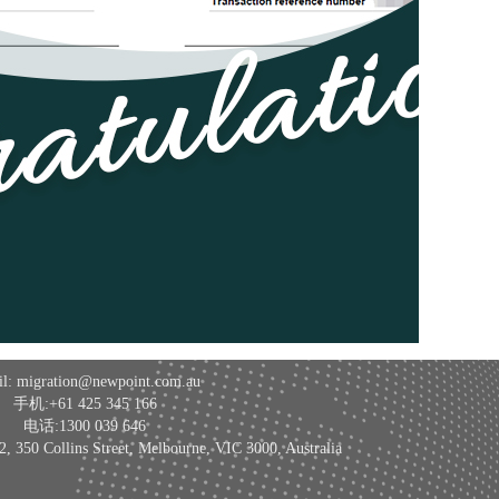
l: migration@newpoint.com.au
手机:+61 425 345 166
电话:1300 039 646
 Collins Street, Melbourne, VIC 3000, Australia