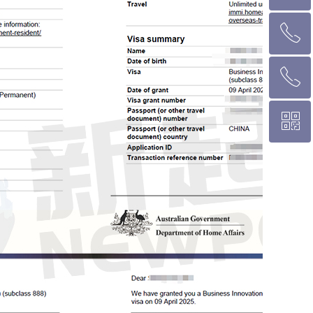
ꂅ
墨尔本热线 1300 039 646
ꂅ
悉 尼 热线 02 9282 9836
ꀥ
布里斯班热线 0426 456 158
微信二维码