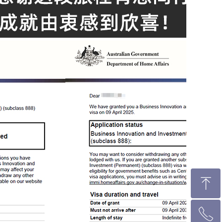
ꁸ
ꂅ
回到顶部