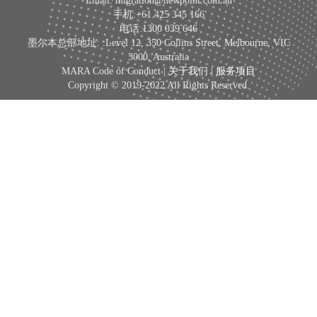
Email: migration@newpoint.com.au
手机:+61 425 345 166
电话:1300 039 646
墨尔本总部地址: :Level 12, 350 Collins Street, Melbourne, VIC
3000, Australia
MARA Code of Conduct |
关于我们
|
服务项目
Copyright © 2019-2022 All Rights Reserved.