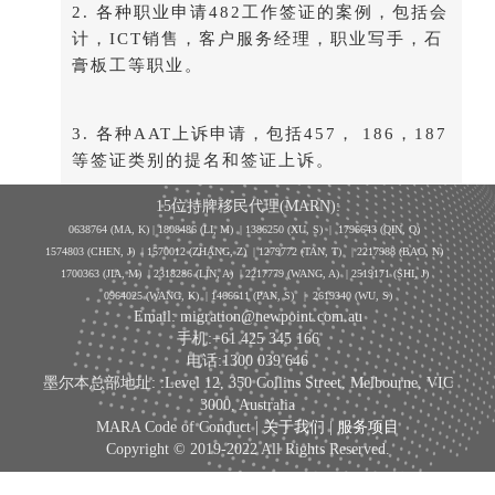
2. 各种职业申请482工作签证的案例，包括会
计，ICT销售，客户服务经理，职业写手，石
膏板工等职业。
3. 各种AAT上诉申请，包括457， 186，187
等签证类别的提名和签证上诉。
15位持牌移民代理(MARN):
0638764 (MA, K) |
1808486 (LI, M)
| 1386250
(XU, S)
| 1796643
(QIN, Q)
1574803 (CHEN, J) | 1570012 (ZHANG, Z) | 1279772 (TAN, T) | 2217988 (BAO, N)
1700363 (JIA, M) | 2318286 (LIN, A) | 2217779 (WANG, A) | 2519171 (SHI, J)
0964025 (WANG, K) | 1466611 (PAN, S)
|
2619340 (WU, S)
Email: migration@newpoint.com.au
手机:+61 425 345 166
电话:1300 039 646
墨尔本总部地址: :Level 12, 350 Collins Street, Melbourne, VIC
3000, Australia
MARA Code of Conduct |
关于我们
|
服务项目
Copyright © 2019-2022 All Rights Reserved.