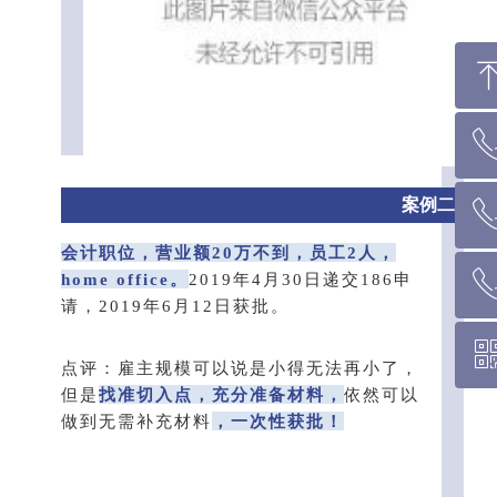
回到顶部
案例二
墨尔本热线 1300 039 646
会计职位，营业额20万不到，员工2人，
home office。
2019年4月30日递交186申
悉 尼 热线 02 9282 9836
请，2019年6月12日获批。
布里斯班热线 0426 456 158
点评：雇主规模可以说是小得无法再小了，
但是
找准切入点，充分准备材料，
依然可以
微信二维码
做到无需补充材料
，一次性获批！