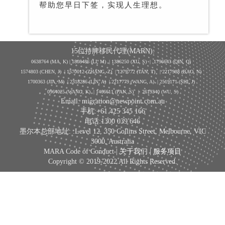
帮助您早日下签，实现人生理想。
15位持牌移民代理(MARN):
0638764 (MA, K) |
1808486 (LI, M)
| 1386250
(XU, S)
| 1796643
(QIN, Q)
1574803 (CHEN, J) | 1570012 (ZHANG, Z) | 1279772 (TAN, T) | 2217988 (BAO, N)
1700363 (JIA, M) | 2318286 (LIN, A) | 2217779 (WANG, A) | 2519171 (SHI, J)
0964025 (WANG, K) | 1466611 (PAN, S)
|
2619340 (WU, S)
Email: migration@newpoint.com.au
手机:+61 425 345 166
电话:1300 039 646
墨尔本总部地址: :Level 12, 350 Collins Street, Melbourne, VIC
3000, Australia
MARA Code of Conduct |
关于我们
|
服务项目
Copyright © 2019-2022 All Rights Reserved.