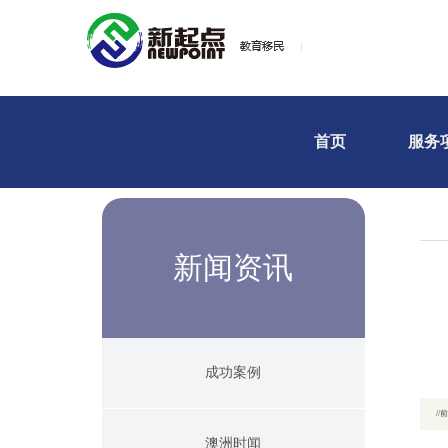
首页
服务
新闻资讯
成功案例
//前
澳洲时闻