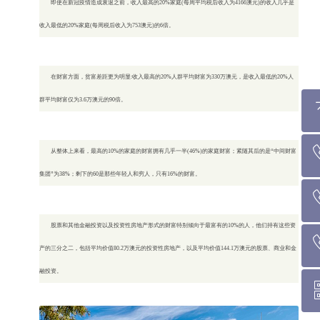
即使在新冠疫情造成衰退之前，收入最高的20%家庭(每周平均税后收入为4166澳元)的收入几乎是
收入最低的20%家庭(每周税后收入为753澳元)的6倍。
在财富方面，贫富差距更为明显:收入最高的20%人群平均财富为330万澳元，是收入最低的20%人
群平均财富仅为3.6万澳元的90倍。
回到
从整体上来看，最高的10%的家庭的财富拥有几乎一半(46%)的家庭财富；紧随其后的是“中间财富
集团”为38%；剩下的60是那些年轻人和穷人，只有16%的财富。
墨尔本热线 1300 0
股票和其他金融投资以及投资性房地产形式的财富特别倾向于最富有的10%的人，他们持有这些资
悉 尼 热线 0
产的三分之二，包括平均价值80.2万澳元的投资性房地产，以及平均价值144.1万澳元的股票、商业和金
融投资。
布里斯班热线 0426 4