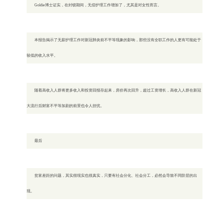
Goldie博士证实，在封锁期间，无偿护理工作增加了，尤其是对女性而言。
本报告揭示了无薪护理工作对新冠肺炎前不平等现象的影响，那些没有全职工作的人更有可能处于
较低的收入水平。
随着高收入人群将更多收入和投资回报存起来，房价再次回升，超过工资增长，高收入人群在新冠
大流行后财富不平等加剧的前景也令人担忧。
最后
贫富差距的问题，其实很现实也很真实，只要有社会分化、社会分工，必然会导致不同阶层的出
现。