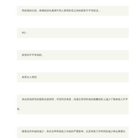
而疫情的出现，将继续深化澳洲不同人群和阶层之间的财富不平等状况…
#02：
疫情后不平等加剧，
前景令人堪忧
来自其他研究的最新证据表明，尽管经济衰退，但雇主和求职者的薪酬实际上减少了整体收入不平
等。
随着这些补贴的减少，高失业率和低收入补贴的严重影响，以及有薪工作时间的减少将会暴露出