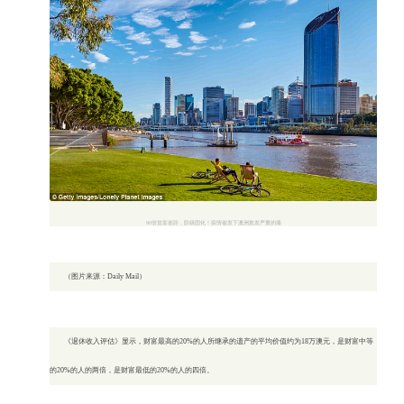
微信二
90倍贫富差距，阶级固化！疫情催发下澳洲愈发严重的痛
（图片来源：Daily Mail）
《退休收入评估》显示，财富最高的20%的人所继承的遗产的平均价值约为18万澳元，是财富中等
的20%的人的两倍，是财富最低的20%的人的四倍。