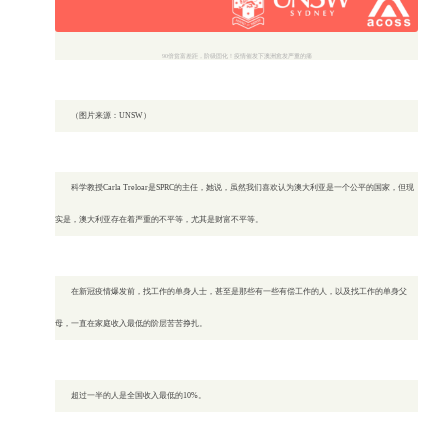
90倍贫富差距，阶级固化！疫情催发下澳洲愈发严重的痛
（图片来源：UNSW）
科学教授Carla Treloar是SPRC的主任，她说，虽然我们喜欢认为澳大利亚是一个公平的国家，但现
实是，澳大利亚存在着严重的不平等，尤其是财富不平等。
在新冠疫情爆发前，找工作的单身人士，甚至是那些有一些有偿工作的人，以及找工作的单身父
母，一直在家庭收入最低的阶层苦苦挣扎。
超过一半的人是全国收入最低的10%。