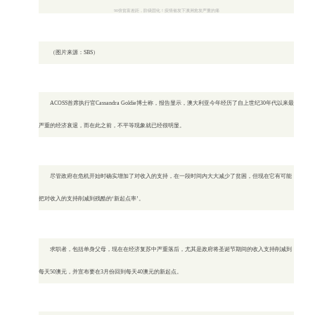
90倍贫富差距，阶级固化！疫情催发下澳洲愈发严重的痛
（图片来源：SBS）
ACOSS首席执行官Cassandra Goldie博士称，报告显示，澳大利亚今年经历了自上世纪30年代以来最
严重的经济衰退，而在此之前，不平等现象就已经很明显。
尽管政府在危机开始时确实增加了对收入的支持，在一段时间内大大减少了贫困，但现在它有可能
把对收入的支持削减到残酷的‘新起点率’。
求职者，包括单身父母，现在在经济复苏中严重落后，尤其是政府将圣诞节期间的收入支持削减到
每天50澳元，并宣布要在3月份回到每天40澳元的新起点。