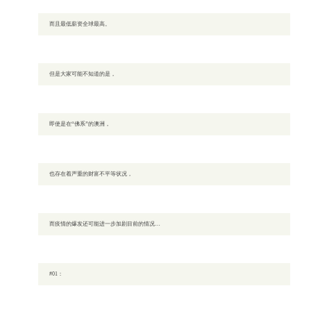
而且最低薪资全球最高。
但是大家可能不知道的是，
即使是在“佛系”的澳洲，
也存在着严重的财富不平等状况，
而疫情的爆发还可能进一步加剧目前的情况…
#01：