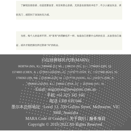
了解现实很容易，但是想要改变，却没有那么容易。尤其是在疫情的冲击下，不少人被迫失业、求
职无门，感受到了深深的无力感。
当然，每个人的追求不同，对“富有”的理解也不一样。知道自己想要什么样的生活，从改变自己做
起，或许才能把握住跨过那条“沟”的机会。
15位持牌移民代理(MARN):
0638764 (MA, K) |
1808486 (LI, M)
| 1386250
(XU, S)
| 1796643
(QIN, Q)
1574803 (CHEN, J) | 1570012 (ZHANG, Z) | 1279772 (TAN, T) | 2217988 (BAO, N)
1700363 (JIA, M) | 2318286 (LIN, A) | 2217779 (WANG, A) | 2519171 (SHI, J)
0964025 (WANG, K) | 1466611 (PAN, S)
|
2619340 (WU, S)
Email: migration@newpoint.com.au
手机:+61 425 345 166
电话:1300 039 646
墨尔本总部地址: :Level 12, 350 Collins Street, Melbourne, VIC
3000, Australia
MARA Code of Conduct |
关于我们
|
服务项目
Copyright © 2019-2022 All Rights Reserved.