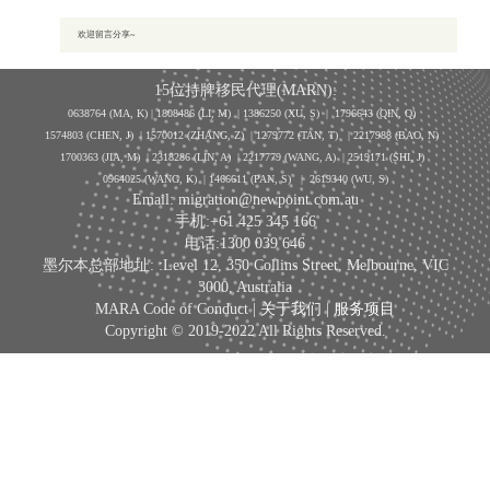
欢迎留言分享~
15位持牌移民代理(MARN):
0638764 (MA, K) |
1808486 (LI, M)
| 1386250
(XU, S)
| 1796643
(QIN, Q)
1574803 (CHEN, J) | 1570012 (ZHANG, Z) | 1279772 (TAN, T) | 2217988 (BAO, N)
1700363 (JIA, M) | 2318286 (LIN, A) | 2217779 (WANG, A) | 2519171 (SHI, J)
0964025 (WANG, K) | 1466611 (PAN, S)
|
2619340 (WU, S)
Email: migration@newpoint.com.au
手机:+61 425 345 166
电话:1300 039 646
墨尔本总部地址: :Level 12, 350 Collins Street, Melbourne, VIC
3000, Australia
MARA Code of Conduct |
关于我们
|
服务项目
Copyright © 2019-2022 All Rights Reserved.