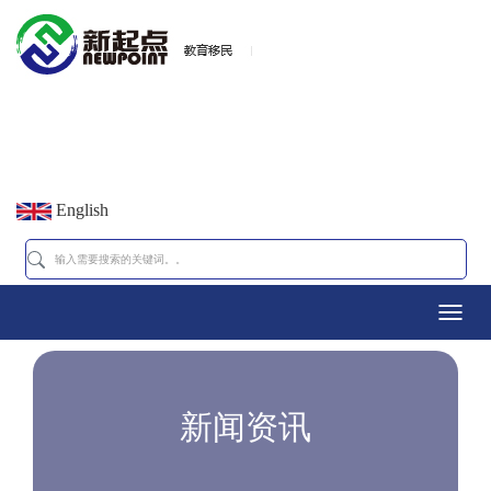
English
Toggl
navig
新闻资讯