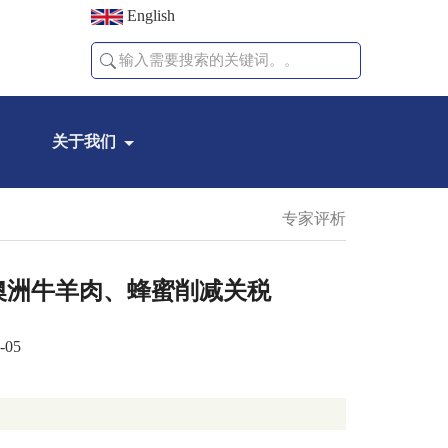
English
关于我们
专家评析
澳洲牛羊肉、蜂蜜削减关税
-05