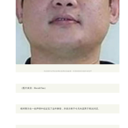
失踪澳华女男友欲乘机逃离机场被捕！邻居称曾听到屋外有怪声
（图片来演：Herald Sun）
维州警方在一份声明中也证实了这件事情，并表示将于今天向该男子再次问话。