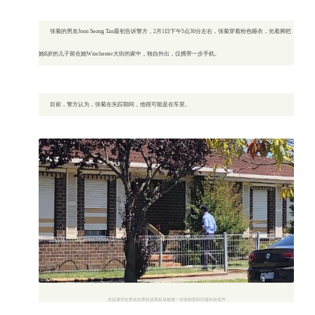
张菊的男友Joon Seong Tan最初告诉警方，2月1日下午5点30分左右，张菊穿着粉色睡衣，光着脚把
她8岁的儿子留在她Winchester大街的家中，独自外出，仅携带一步手机。
目前，警方认为，张菊在失踪期间，他很可能是在车里。
失踪澳华女男友欲乘机逃离机场被捕！邻居称曾听到屋外有怪声