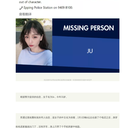
失踪澳华女男友欲乘机逃离机场被捕！邻居称曾听到屋外有怪声
根据警方提供的信息，女子名为Ju，今年33岁。
而通过朋友圈转发的寻人信息，该女子的中文名为张菊，2月1日晚6点左右接了个电话之后，身穿
粉色居家服就出门了，没有开车，身上只带了个手机和家中钥匙。