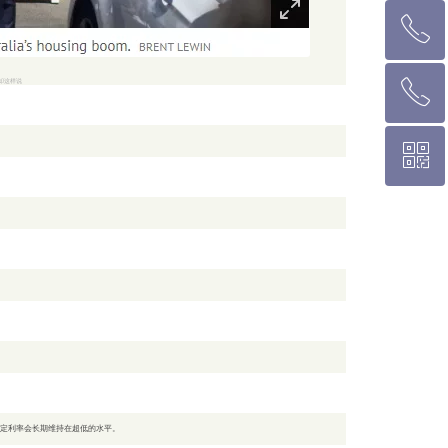
ꂅ
墨尔本热线 1300 039 646
却这样说
ꂅ
悉 尼 热线 02 9282 9836
ꀥ
布里斯班热线 0426 456 158
微信二维码
固定利率会长期维持在超低的水平。