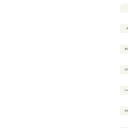
（
澳
但
C
虽