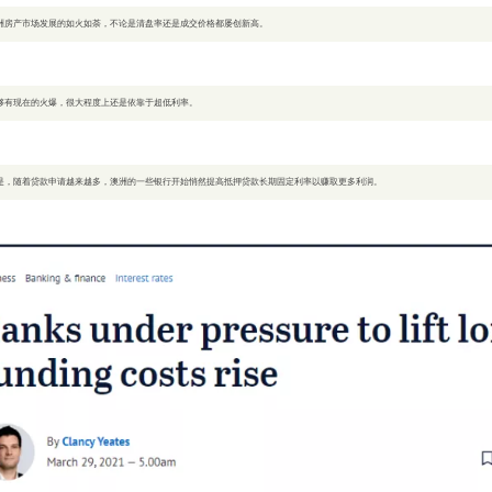
洲房产市场发展的如火如荼，不论是清盘率还是成交价格都屡创新高。
够有现在的火爆，很大程度上还是依靠于超低利率。
是，随着贷款申请越来越多，澳洲的一些银行开始悄然提高抵押贷款长期固定利率以赚取更多利润。