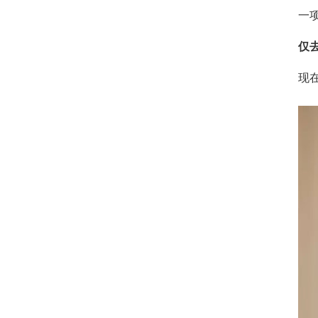
一
仅
现