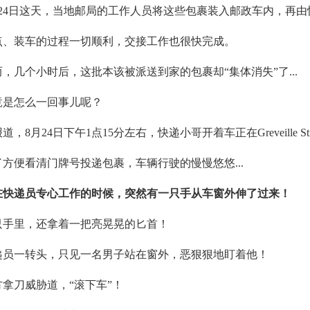
月24日这天，当地邮局的工作人员将这些包裹装入邮政车内，再
点、装车的过程一切顺利，交接工作也很快完成。
而，几个小时后，这批本该被派送到家的包裹却“集体消失”了...
竟是怎么一回事儿呢？
道，8月24日下午1点15分左右，快递小哥开着车正在Greveille St
了方便看清门牌号投递包裹，车辆行驶的慢慢悠悠...
在快递员专心工作的时候，突然有一只手从车窗外伸了过来！
只手里，还拿着一把亮晃晃的匕首！
递员一转头，只见一名男子站在窗外，恶狠狠地盯着他！
方拿刀威胁道，“滚下车”！