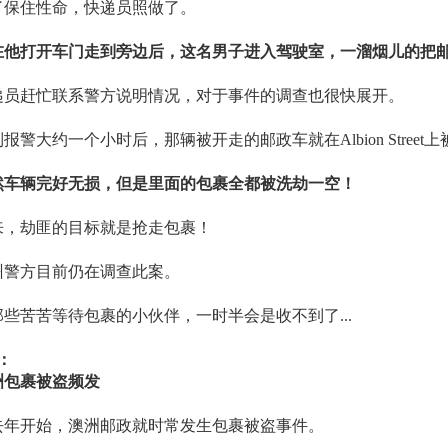
了保住性命，快递员照做了。
在他打开车门走到旁边后，这名男子进入驾驶室，一溜烟儿的把邮
递员赶忙联系警方说明情况，对于事件的调查也很快展开。
报警大约一个小时后，那辆被开走的邮政车就在Albion Street
然车辆完好无损，但是里面的包裹全都被洗劫一空！
来，劫匪的目标就是抢走包裹！
州警方目前仍在调查此案。
那些苦苦等待包裹的小伙伴，一时半会是收不到了...
2：
洲包裹被盗频发
去年开始，澳洲邮政就时常发生包裹被盗事件。