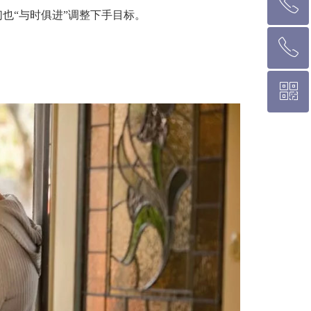
ꂅ
墨尔本热线 1300 039 646
也“与时俱进”调整下手目标。
ꂅ
悉 尼 热线 02 9282 9836
！
ꀥ
布里斯班热线 0426 456 158
微信二维码