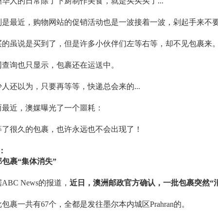
洲华人的日常除了下厨制作美食，就是买买买了...
别是最近，购物网站的促销活动也是一波接着一波，剁起手来不
买的虽说是买到了，但是许多小伙伴们左等右等，却不见包裹来
网查询也只显示，包裹还在运送中。
少人还以为，只要再等等，快递总会来的...
而最近，澳媒曝光了一个噩耗：
等了很久的包裹，也许永远也不会出现了！
1：
邮包裹“集体消失”
ABC News的报道，
近日，澳洲邮政官方确认，一批包裹突然“
包裹一共有67个，全都是发往墨尔本内城区Prahran的。