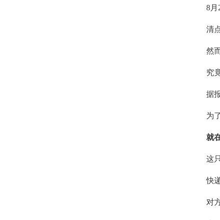
8
清
然
究
据报
为
就
这
快
对