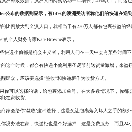
据澳洲邮政数据，澳洲人的网购活动一年增长了45%以上，而这
inder公布的数据则显示，有14%的澳洲受访者称他们的快递在送
样的比例放大到全澳人口，就相当于有270万人都有包裹被盗的经
nder的个人财务专家Kate Browne表示，
 这些快递小偷都是机会主义者，利用人们在一天中会有某些时间
年的这个时候，都会有快递小偷利用圣诞节前送货量激增，来盗窃
提醒民众，应该要选择“签收”和快递柜作为收货方式。
 如果你可以选择的话，给包裹添加单号。在大多数情况下，你都
你能在家收货。
些商家会给你‘签收’这种选择，这是免让包裹落入坏人之手的额外
果你没办法在家，快递柜也是个好选择，这是免费服务，而且24小