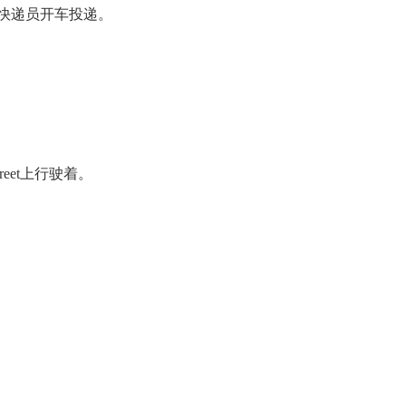
由快递员开车投递。
reet上行驶着。