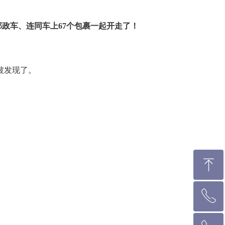
政车、连同车上67个包裹一起开走了！
上被发现了。
ꁸ
ꂅ
回到顶部