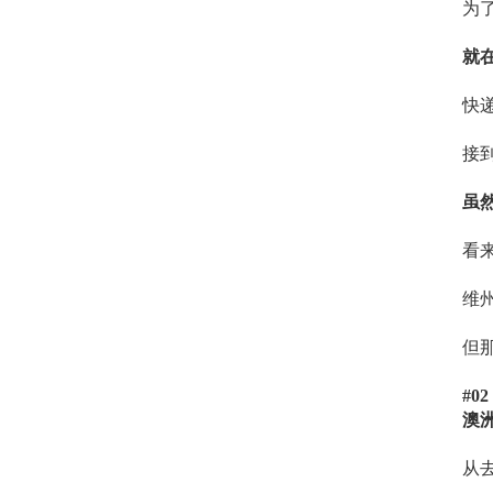
为
就
快
接到
虽
看
维
但
#0
澳
从