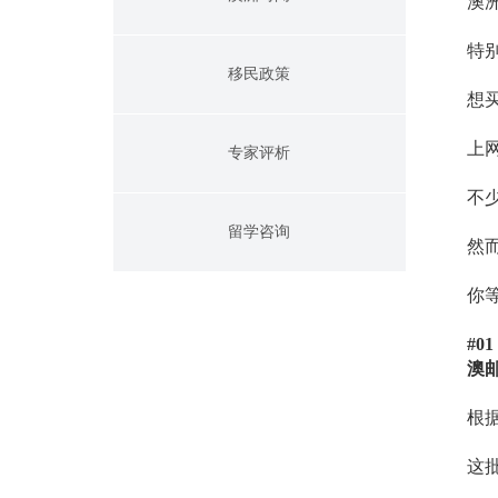
澳
特
移民政策
想
上
专家评析
不
留学咨询
然
你
#0
澳
根据
这批