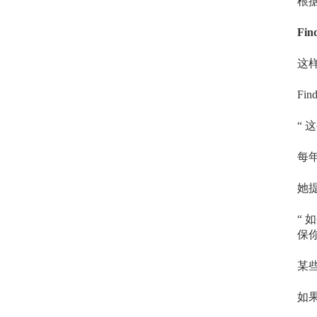
根
F
这
Fi
“
每
她
“
保
某
如