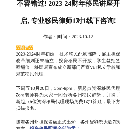
不容错过! 2023-24财年移民讲座开
启, 专业移民律师1对1线下咨询!
作者：
|
时间：2023-10-12
前言
//
//
财年初始，技术移民配额骤降，雇主担保
2023-2024
改革细则还未确立，投资移民不开放，学生签拒签
率翻倍，移民局宣布成立新部门严查
私立学校和
VET
规范移民代理。
下周五
月
日，
，新起点资深移民代理
10
20
5pm-8pm
老师将为大家一同分析各州移民趋势，并携手
Zora
新起点
位资深移民代理现场免费
对
答疑，最下方
6
1
1
扫描报名。
随着各州州担保名额正式出炉，各州配额都大砍
70%
左右，
投资移民配额全部为零！