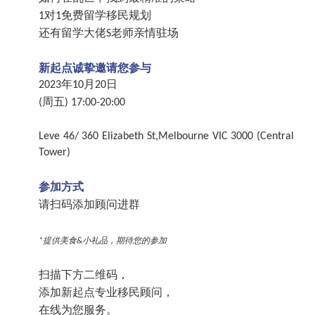
对
免费留学移民规划
1
1
还有留学大佬
老师亲情驻场
S
新起点诚挚邀请您参与
年
月
日
2023
10
20
周五
(
) 17:00-20:00
Leve 46/ 360 Elizabeth St,Melbourne VIC 3000 (Central
Tower)
参加方式
请扫码添加顾问进群
提供美食
小礼品，期待您的参加
*
&
扫描下方二维码，
添加新起点专业移民顾问，
在线为您服务。