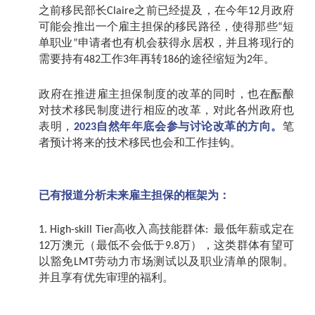
之前移民部长
之前已经提及，在今年
月政府
Claire
12
可能会推出一个雇主担保的移民路径，使得那些
短
“
单职业
申请者也有机会获得永居权，并且将现行的
”
需要持有
工作
年再转
的途径缩短为
年。
482
3
186
2
政府在推进雇主担保制度的改革的同时，也在酝酿
对技术移民制度进行相应的改革，对此各州政府也
表明，
自然年年底会参与讨论改革的方向。
笔
2023
者预计将来的技术移民也会和工作挂钩。
已有报道分析未来雇主担保的框架为：
高收入高技能群体
最低年薪或定在
1. High-skill Tier
:
万澳元（最低不会低于
万），这类群体有望可
12
9.8
以豁免
劳动力市场测试以及职业清单的限制。
LMT
并且享有优先审理的福利。