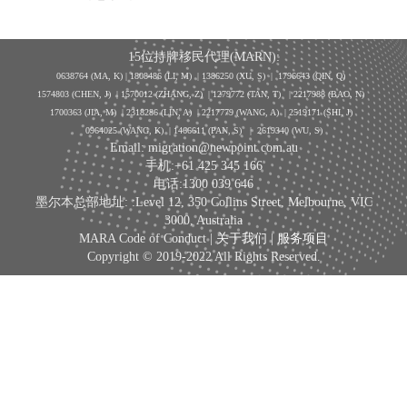
15位持牌移民代理(MARN):
0638764 (MA, K) |
1808486 (LI, M)
| 1386250
(XU, S)
| 1796643
(QIN, Q)
1574803 (CHEN, J) | 1570012 (ZHANG, Z) | 1279772 (TAN, T) | 2217988 (BAO, N)
1700363 (JIA, M) | 2318286 (LIN, A) | 2217779 (WANG, A) | 2519171 (SHI, J)
0964025 (WANG, K) | 1466611 (PAN, S)
|
2619340 (WU, S)
Email: migration@newpoint.com.au
手机:+61 425 345 166
电话:1300 039 646
墨尔本总部地址: :Level 12, 350 Collins Street, Melbourne, VIC
3000, Australia
MARA Code of Conduct |
关于我们
|
服务项目
Copyright © 2019-2022 All Rights Reserved.