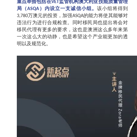
重点举措包括在
监管机构澳大利亚技能质量管理
VET
局（
）内设立一支诚信小组。
该小组将得到
ASQA
万澳元的投资，加强
的能力将使其能够对
3,780
ASQA
违法行为进行合规检查。同时移民局也提出将会对
移民代理有更多的要求，这也是澳洲这么多年来第
一次这么大的动静，也是希望这个产业能更加的透
明以及规范化。