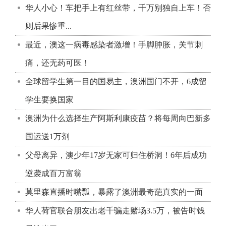
华人小心！车把手上有红丝带，千万别独自上车！否
则后果惨重...
最近，澳这一病毒感染者激增！手脚肿胀，关节刺
痛，还无药可医！
全球留学生第一目的国易主，澳洲国门不开，6成留
学生要换国家
澳洲为什么选择生产阿斯利康疫苗？将每周向巴新多
国运送1万剂
父母离异，澳少年17岁无家可归住桥洞！6年后成功
逆袭成百万富翁
莫里森直播时嘴瓢，暴露了澳洲最奇葩真实的一面
华人荷官联合朋友出老千骗走赌场3.5万，被告时钱