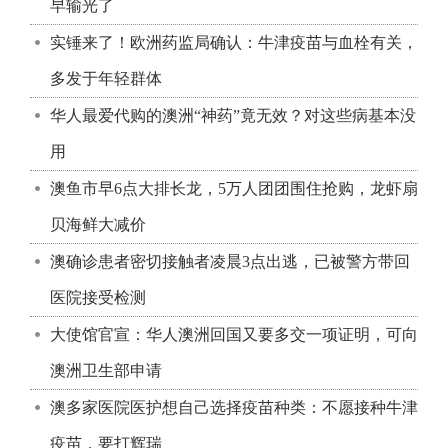
早输光了
实锤来了！欧洲药监局确认：牛津疫苗与血栓有关，
多发于年轻群体
华人最爱代购的澳洲“神药”竟无效？对这些病基本没
用
澳鱼市早6点大排长龙，5万人团团围住抢购，龙虾扇
贝海鲜大减价
澳确诊患者密切接触者凌晨3点出逃，已被警方带回
医院接受检测
大使馆官宣：华人澳洲回国又要多交一项证明，可向
澳洲卫生部申请
澳多家医院医护想自己选择疫苗种类：不愿接种牛津
疫苗，要打辉瑞