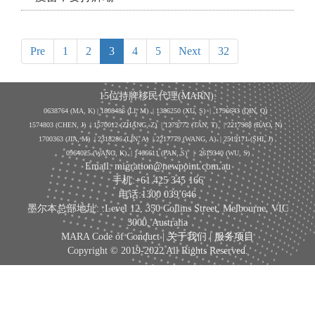
Pre
1
2
3
4
5
Next
32
15位持牌移民代理(MARN):
0638764 (MA, K) |
1808486 (LI, M)
| 1386250
(XU, S)
| 1796643
(QIN, Q)
1574803 (CHEN, J) | 1570012 (ZHANG, Z) | 1279772 (TAN, T) | 2217988 (BAO, N)
1700363 (JIA, M) | 2318286 (LIN, A) | 2217779 (WANG, A) | 2519171 (SHI, J)
0964025 (WANG, K) | 1466611 (PAN, S)
|
2619340 (WU, S)
Email: migration@newpoint.com.au
手机:+61 425 345 166
电话:1300 039 646
墨尔本总部地址: :Level 12, 350 Collins Street, Melbourne, VIC
3000, Australia
MARA Code of Conduct |
关于我们
|
服务项目
Copyright © 2019-2022 All Rights Reserved.