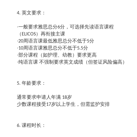
英文要求：
4.
·
一般要求雅思总分
分，可选择先读语言课程
6
（
）再衔接主课
ELICOS
·
周语言课最低雅思总分不低于
分
20
5
·
周语言课雅思总分不低于
分
10
5.5
·
部分课程（如护理、幼教）要求更高
·
纯语言课
不强制要求英文成绩（但签证风险偏高）
年龄要求：
5.
通常要求申请人年满
岁
18
少数课程接受
岁以上学生，但需监护安排
17
课程时长：
6.