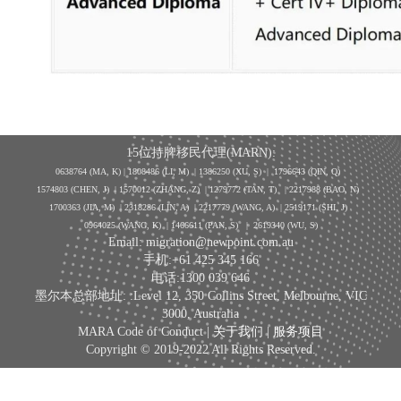
15位持牌移民代理(MARN):
0638764 (MA, K) |
1808486 (LI, M)
| 1386250
(XU, S)
| 1796643
(QIN, Q)
1574803 (CHEN, J) | 1570012 (ZHANG, Z) | 1279772 (TAN, T) | 2217988 (BAO, N)
1700363 (JIA, M) | 2318286 (LIN, A) | 2217779 (WANG, A) | 2519171 (SHI, J)
0964025 (WANG, K) | 1466611 (PAN, S)
|
2619340 (WU, S)
Email: migration@newpoint.com.au
手机:+61 425 345 166
电话:1300 039 646
墨尔本总部地址: :Level 12, 350 Collins Street, Melbourne, VIC
3000, Australia
MARA Code of Conduct |
关于我们
|
服务项目
Copyright © 2019-2022 All Rights Reserved.