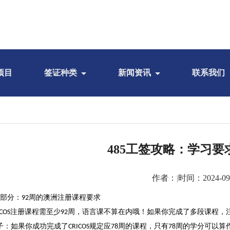
项目
签证种类
新闻资讯
联系我们
485工签攻略：学习要
作者：
|
时间：2024-09
部分：
周的澳洲注册课程要求
92
注册课程需至少
周，语言课不算在内哦！如果你完成了多段课程，
ICOS
92
子：如果你成功完成了
规定应
周的课程，只有
周的学分可以算
CRICOS
78
78