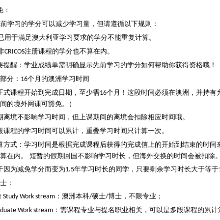
免：
先前学习的学分可以减少学习量，但请遵循以下规则：
已用于满足澳大利亚学习要求的学分不能重复计算。
非
注册课程的学分也不算在内。
CRICOS
要提醒：学业成绩单需明确显示先前学习的学分如何帮助你获得资格哦！
部分：
个月的澳洲学习时间
16
正式课程开始到完成日期，至少需
个月！这段时间必须在澳洲，并持有
16
间的境外网课可豁免。）
期离境不影响学习时间，但上课期间的离境会扣除相应时间哦。
段课程的学习时间可以累计，重叠学习时间只计算一次。
算方式：学习时间是根据完成课程后获得的完成信上的开始到结束的时间
算在内。 短暂的假期回国不影响学习时长，但海外交换的时间会被扣除
于因为减免学分而变为
年学习时长的同学，只要剩余学习时长大于等于
1.5
士：
：澳洲本科
硕士
博士，不限专业；
st Study Work stream
/
/
：需课程专业与提名职业相关，可以是多段课程的累计
aduate Work stream