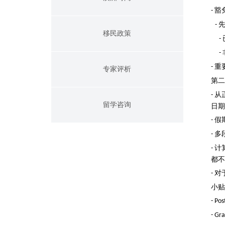
豁
-
-
移民政策
-
-
重
-
专家评析
第二
从
-
留学咨询
日期
假
-
多
-
计
-
都不
对
-
小贴
- Po
- Gr