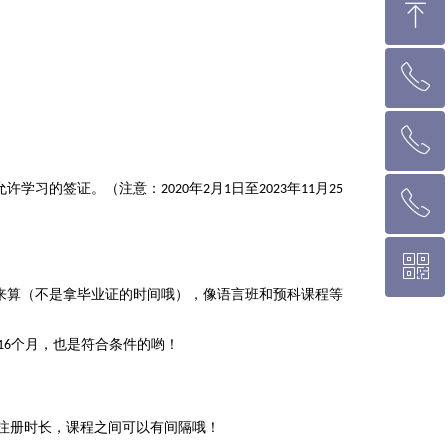
ꁸ
ꂅ
回到顶部
ꂅ
墨尔本热线 1300 039 646
允许学习的签证。（注意：
年
月
日至
年
月
2020
2
1
2023
11
25
ꂅ
悉 尼 热线 02 9282 9836
ꀥ
布里斯班热线 0426 456 158
来算（不是拿毕业证的时间哦），像语言班和预科课程等
。
微信二维码
个月，也是符合条件的哟！
16
注册时长，课程之间可以有间隔哦！