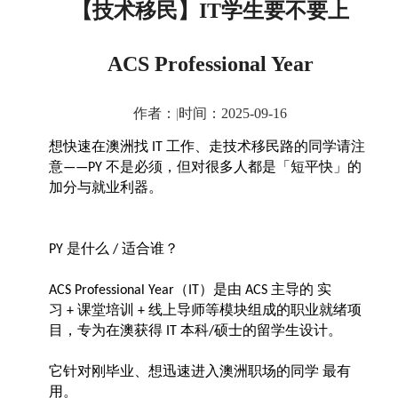
【技术移民】IT学生要不要上
ACS Professional Year
作者：
|
时间：2025-09-16
想快速在澳洲找
工作、走技术移民路的同学请注
IT
意
不是必须，但对很多人都是「短平快」的
——PY
加分与就业利器。
是什么
适合谁？
PY
/
（
）是由
主导的 实
ACS Professional Year
IT
ACS
习
课堂培训
线上导师等模块组成的职业就绪项
+
+
目，专为在澳获得
本科
硕士的留学生设计。
IT
/
它针对刚毕业、想迅速进入澳洲职场的同学
最有
用。