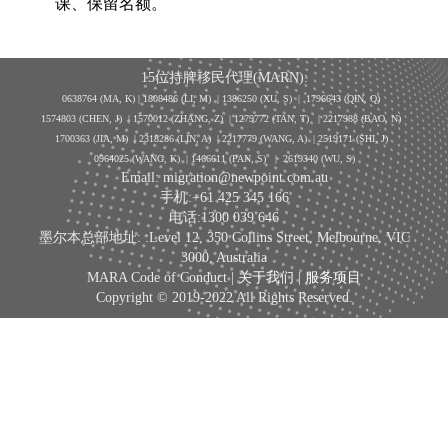
课、保留名额。
15位持牌移民代理(MARN):
0638764 (MA, K) |
1808486 (LI, M)
| 1386250
(XU, S)
| 1796643
(QIN, Q)
1574803 (CHEN, J) | 1570012 (ZHANG, Z) | 1279772 (TAN, T) | 2217988 (BAO, N)
1700363 (JIA, M) | 2318286 (LIN, A) | 2217779 (WANG, A) | 2519171 (SHI, J)
0964025 (WANG, K) | 1466611 (PAN, S)
|
2619340 (WU, S)
Email: migration@newpoint.com.au
手机:+61 425 345 166
电话:1300 039 646
墨尔本总部地址: :Level 12, 350 Collins Street, Melbourne, VIC
3000, Australia
MARA Code of Conduct |
关于我们
|
服务项目
Copyright © 2019-2022 All Rights Reserved.