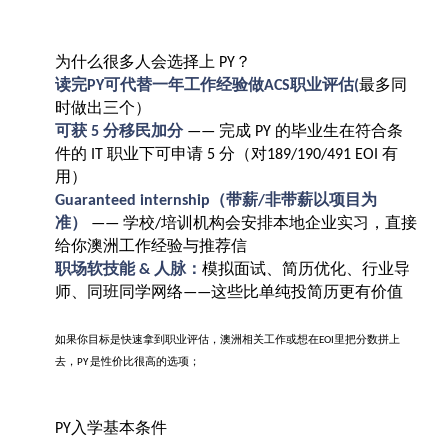
为什么很多人会选择上
？
PY
读完
可代替一年工作经验做
职业评估
最多同
PY
ACS
(
时做出三个）
可获
分移民加分
完成
的毕业生在符合条
5
——
PY
件的
职业下可申请
分（对
有
IT
5
189/190/491 EOI
用）
（带薪
非带薪以项目为
Guaranteed internship
/
准）
学校
培训机构会安排本地企业实习，直接
——
/
给你澳洲工作经验与推荐信
职场软技能
人脉：
模拟面试、简历优化、行业导
&
师、同班同学网络
这些比单纯投简历更有价值
——
如果你目标是快速拿到职业评估，澳洲相关工作或想在
里把分数拼上
EOI
去，
是性价比很高的选项；
PY
入学基本条件
PY