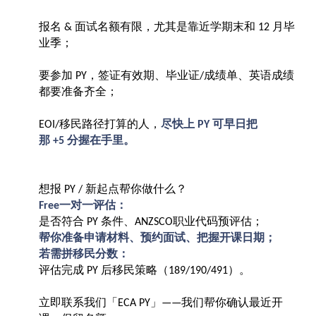
报名
面试名额有限，尤其是靠近学期末和
月毕
&
12
业季；
要参加
，签证有效期、毕业证
成绩单、英语成绩
PY
/
都要准备齐全；
移民路径打算的人，
尽快上
可早日把
EOI/
PY
那
分握在手里。
+5
想报
新起点帮你做什么？
PY /
一对一评估：
Free
是否符合
条件、
职业代码预评估；
PY
ANZSCO
帮你准备申请材料、预约面试、把握开课日期；
若需拼移民分数：
评估完成
后移民策略（
）。
PY
189/190/491
立即联系我们「
」
我们帮你确认最近开
ECA PY
——