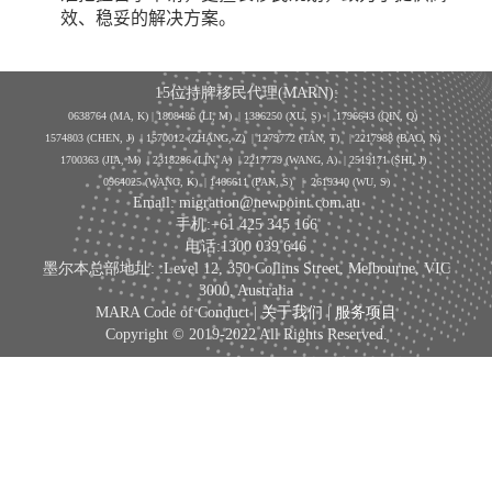
效、稳妥的解决方案。
15位持牌移民代理(MARN):
0638764 (MA, K) |
1808486 (LI, M)
| 1386250
(XU, S)
| 1796643
(QIN, Q)
1574803 (CHEN, J) | 1570012 (ZHANG, Z) | 1279772 (TAN, T) | 2217988 (BAO, N)
1700363 (JIA, M) | 2318286 (LIN, A) | 2217779 (WANG, A) | 2519171 (SHI, J)
0964025 (WANG, K) | 1466611 (PAN, S)
|
2619340 (WU, S)
Email: migration@newpoint.com.au
手机:+61 425 345 166
电话:1300 039 646
墨尔本总部地址: :Level 12, 350 Collins Street, Melbourne, VIC
3000, Australia
MARA Code of Conduct |
关于我们
|
服务项目
Copyright © 2019-2022 All Rights Reserved.