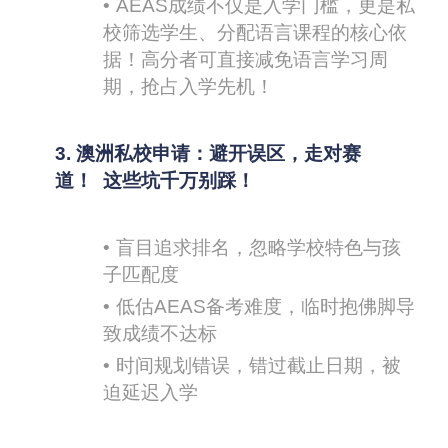
•
AEAS
成绩不仅是入学门槛，更是私
校筛选学生、分配语言课程的核心依
据！高分者可直接减免语言学习周
期，抢占入学先机！
3.
澳洲私校申请：避开误区，走对赛
道！
这些坑千万别踩！
•
盲目追求排名，忽略学校特色与孩
子匹配度
•
低估AEAS备考难度，临时抱佛脚导
致成绩不达标
•
时间规划错误，错过截止日期，被
迫延迟入学