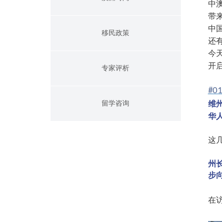
中
带
中
移民政策
还
今
开
专家评析
#0
留学咨询
维
华
这
州
步
在