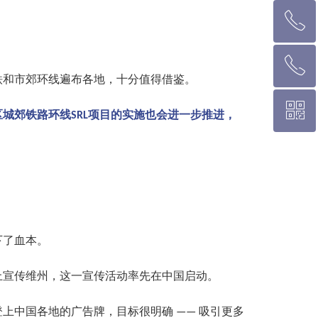
ꂅ
墨尔本热线 1300 039 646
ꂅ
悉 尼 热线 02 9282 9836
铁和市郊环线遍布各地，十分值得借鉴。
ꀥ
布里斯班热线 0426 456 158
区城郊铁路环线
项目的实施也会进一步推进，
SRL
微信二维码
下了血本。
上宣传维州，这一宣传活动率先在中国启动。
登上中国各地的广告牌，目标很明确
吸引更多
——