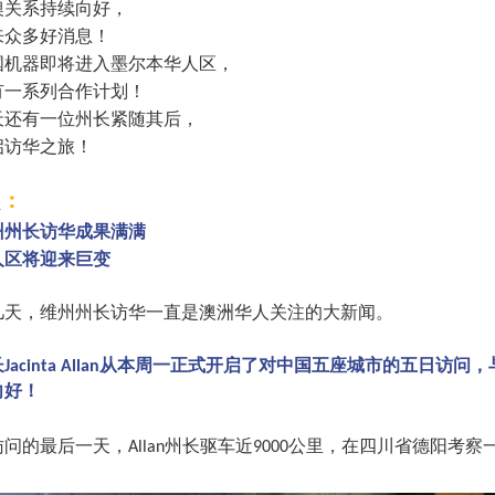
澳关系持续向好，
来众多好消息！
国机器即将进入墨尔本华人区，
有一系列合作计划！
天还有一位州长紧随其后，
启访华之旅！
：
1
州州长访华成果满满
人区将迎来巨变
几天，维州州长访华一直是澳洲华人关注的大新闻。
长
从本周一正式开启了对中国五座城市的五日访问，
Jacinta Allan
向好！
访问的最后一天，
州长驱车近
公里，在四川省德阳考察
Allan
9000