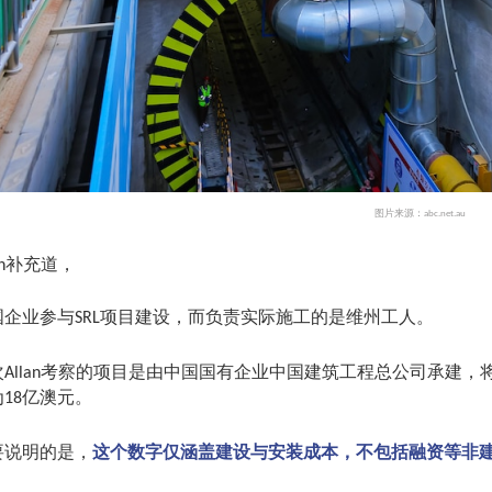
图片来源：
abc.net.au
补充道，
n
国企业参与
项目建设，而负责实际施工的是维州工人。
SRL
次
考察的项目是由中国国有企业中国建筑工程总公司承建，
Allan
为
亿澳元。
18
要说明的是，
这个数字仅涵盖建设与安装成本，不包括融资等非