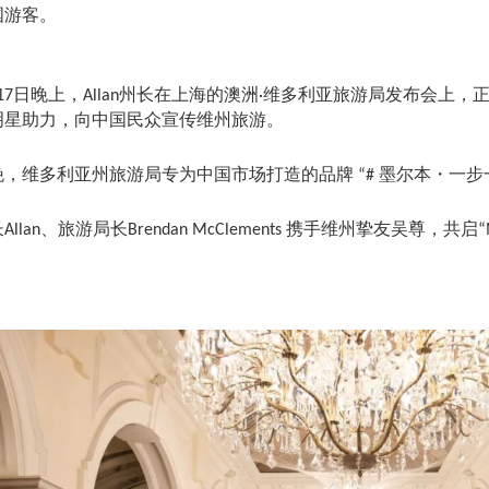
国游客。
日晚上，
州长在上海的澳洲
维多利亚旅游局发布会上，
17
Allan
·
明星助力，向中国民众宣传维州旅游。
晚，维多利亚州旅游局专为中国市场打造的品牌
墨尔本・一步
“#
长
、旅游局长
携手维州挚友吴尊，共启
Allan
Brendan McClements
“