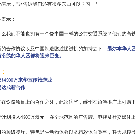
表示，
这告诉我们还有很多东西可以学习。
n
“
”
还表示：
什么我们不能也拥有一个像中国一样的公共交通系统？他们的高
新的合作协议以及中国制造隧道掘进机的加持之下，
墨尔本华人
些沿线的华人区都将迎来巨变。
：
2
掷
万来华宣传旅游业
$4300
贸达成新合作
了在铁路项目上的合作之外，此次访华，维州在旅游推广上可谓
府计划投入
万澳元，在全球范围的广告牌、电视及社交媒体
4300
州的顶级餐厅、特色野生动物体验以及精彩体育赛事，将大规模