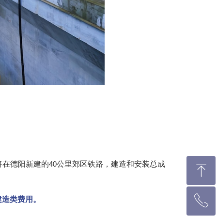
将在德阳新建的
公里郊区铁路，建造和安装总成
40
ꁸ
ꂅ
建造类费用。
回到顶部