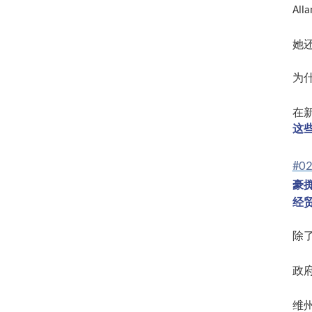
Alla
她
为
在
这
#0
豪
经
除
政
维