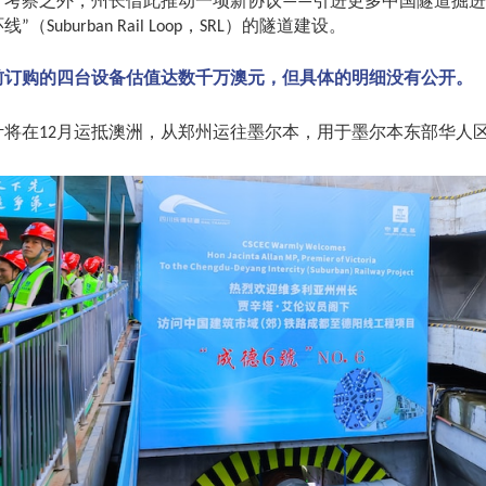
了考察之外，州长借此推动一项新协议
引进更多中国隧道掘进
——
环线
（
，
）的隧道建设。
”
Suburban Rail Loop
SRL
前订购的四台设备估值达数千万澳元，但具体的明细没有公开。
计将在
月运抵澳洲，从郑州运往墨尔本，用于墨尔本东部华人
12