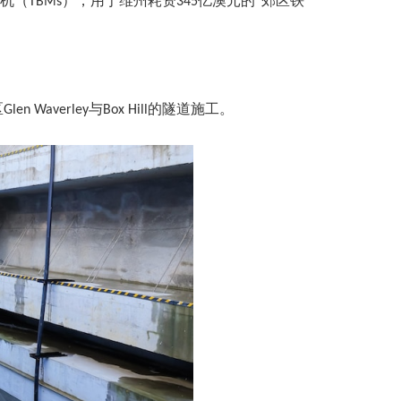
机（
），用于维州耗资
亿澳元的
郊区铁
TBMs
345
“
区
与
的隧道施工。
Glen Waverley
Box Hill