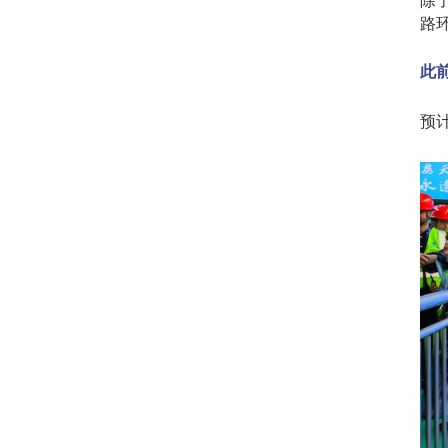
除
路
此
预