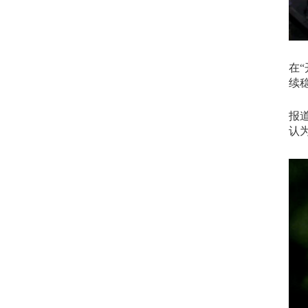
在
“
续
报
认