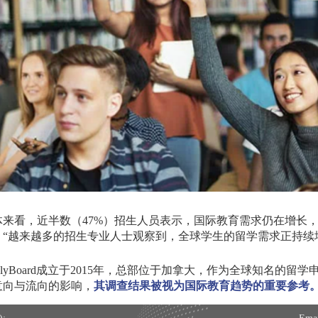
体来看，近半数（
47%
）招生人员表示，国际教育需求仍在增长
：
“
越来越多的招生专业人士观察到，全球学生的留学需求正持续
lyBoard
成立于
2015
年，总部位于加拿大，作为全球知名的留学
意向与流向的影响，
其调查结果被视为国际教育趋势的重要参考