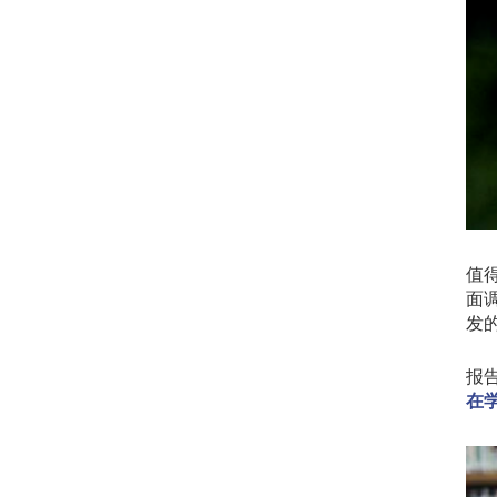
值
面
发
报
在