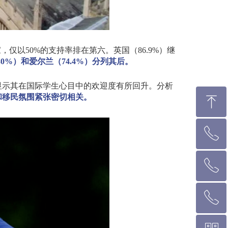
家，仅以
50%
的支持率排在第六。英国（
86.9%
）继
80%
）和爱尔兰（
74.4%
）分列其后。
显示其在国际学生心目中的欢迎度有所回升。分析
和移民氛围紧张密切相关。
ꁸ
ꂅ
回到顶部
ꂅ
墨尔本热线 1300 039 646
ꂅ
悉 尼 热线 02 9282 9836