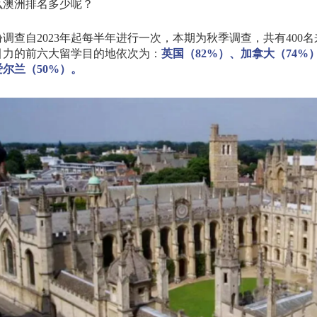
么澳洲排名多少呢？
份调查自
2023
年起每半年进行一次，本期为秋季调查，共有
400
名
引力的前六大留学目的地依次为：
英国（
82%
）、加拿大（
74%
爱尔兰（
50%
）。