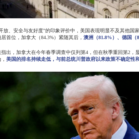
开放、安全与友好度
”
的印象评价中，美国表现明显不及其他国
稳居首位，加拿大（
84.3%
）紧随其后，
澳洲（
81.8%
）、德国（
道指出，加拿大在今年春季调查中仅列第
4
，但在秋季重回第
2
，
为，
美国的排名持续走低，与前总统川普政府以来政策不确定性