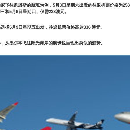
悉尼飞往凯恩斯的航班为例，
5
月
3
日星期六出发的往返机票价格为
258
期三和
5
月
8
日星期四，仅需
233
澳元。
果选择
5
月
9
日星期五出发，往返机票价格高达
336
澳元。
样，从墨尔本飞往阳光海岸的航班也呈现出类似的趋势。