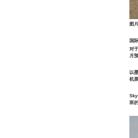
图
国
对
月
以
机
Sky
班