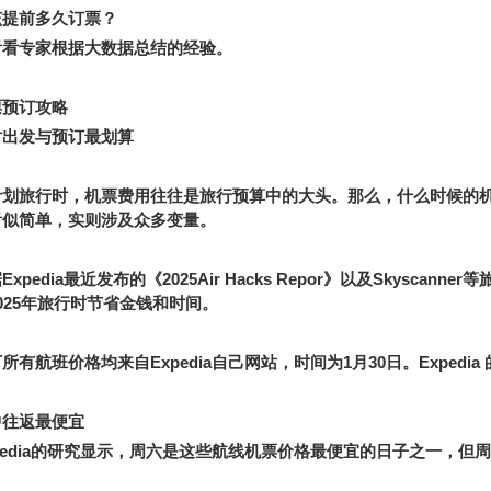
该提前多久订票？
看看专家根据大数据总结的经验。
票预订攻略
时出发与预订最划算
计划旅行时，机票费用往往是旅行预算中的大头。那么，什么时候的
看似简单，实则涉及众多变量。
据
Expedia
最近发布的《
2025Air Hacks Repor
》以及
Skyscanner
等
025
年旅行时节省金钱和时间。
下所有航班价格均来自
Expedia
自己网站，时间为
1
月
30
日。
Expedia
中往返最便宜
edia
的研究显示，周六是这些航线机票价格最便宜的日子之一，但周