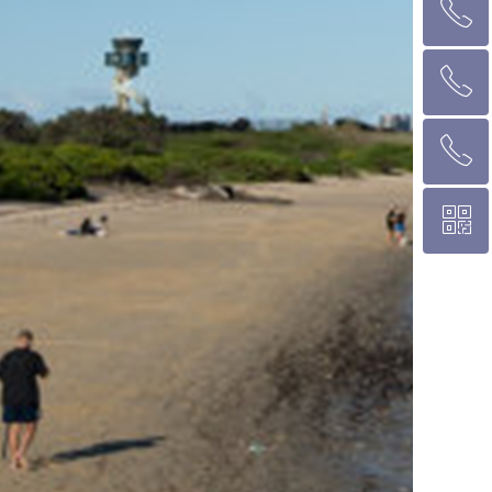
ꂅ
回到顶部
ꂅ
墨尔本热线 1300 039 646
ꂅ
悉 尼 热线 02 9282 9836
ꀥ
布里斯班热线 0426 456 158
微信二维码