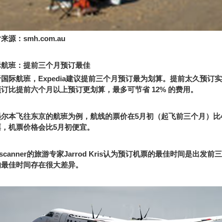
片来源：
smh.com.au
际航班：提前三个月预订最佳
于国际航班，
Expedia
建议提前三个月预订最为划算。提前太久预订实
预订比提前六个月以上预订更划算，最多可节省
12%
的费用。
墨尔本飞往东京的航班为例，航线的票价在
5
月初（起飞前三个月）比
票，机票价格会比
5
月初便宜。
scanner
的旅游专家
Jarrod Kris
认为预订机票的最佳时间是出发前三
的最佳时间存在很大差异。