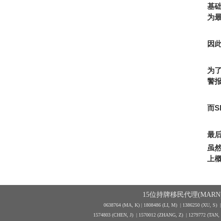
基
为
因
为
警
而
S
最
虽
上
15位持牌移民代理(MARN)
0638764 (MA, K) |
1808486 (LI, M)
| 1386250
(XU, S)
1574803 (CHEN, J) | 1570012 (ZHANG, Z) | 1279772 (TAN