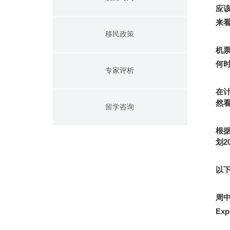
应
来
移民政策
机
何
专家评析
在
然
留学咨询
根
划
2
以
周
Exp