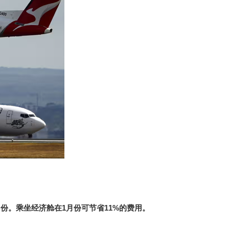
月份。乘坐经济舱在
1
月份可节省
11%
的费用。