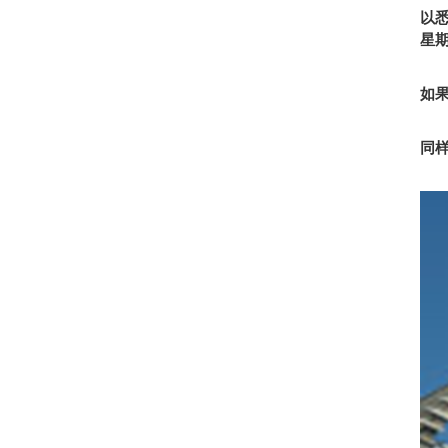
以
星
如
同