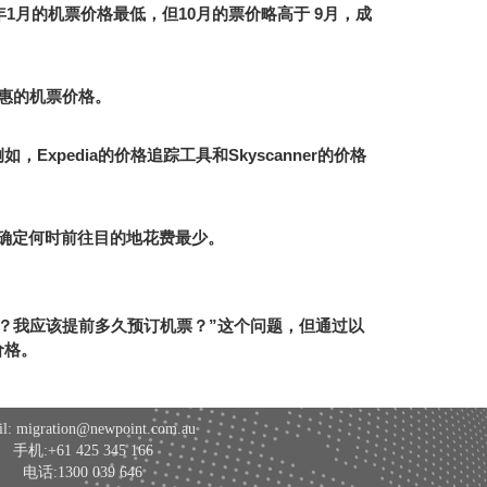
年
1
月的机票价格最低，但
10
月的票价略高于
9
月，成
惠的机票价格。
例如，
Expedia
的价格追踪工具和
Skyscanner
的价格
确定何时前往目的地花费最少。
？我应该提前多久预订机票？
”
这个问题，但通过以
价格。
l: migration@newpoint.com.au
手机:+61 425 345 166
电话:1300 039 646