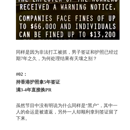
同样是因为非法打工被抓，男子签证和护照已经过
期
7
年之久，为何处理结果有天壤之别？
#02
：
持香港护照拿
5
年签证
满
3-4
年直接换
PR
虽然节目中没有明说为什么同样是
“
黑户
”
，其中一
人的命运是被遣返，另外一人却顺利拿到签证留了
下来。