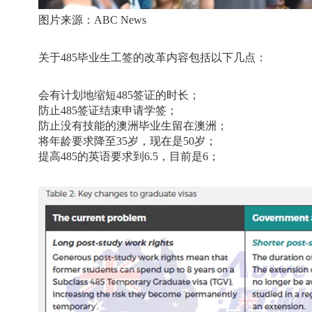
图片来源：
ABC News
关于
485
毕业生工签的改革内容包括以下几点：
会有计划地缩短
485
签证的时长；
防止
485
签证结束申请学签；
防止没有技能的澳洲毕业生留在澳洲；
将年龄要求降至
35
岁，现在是
50
岁；
提高
485
的英语要求到
6.5
，目前是
6
；