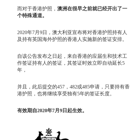
而对于香港护照，
澳洲在很早之前就已经开出了一
个特殊通道。
2020
年
7
月
9
日，澳大利亚宣布将对香港护照持有人
及持有英国海外护照的香港人实施新的签证安排。
自该公告发布之日起，来自香港的应届生和技术工
作签证持有人的签证，其签证时效立即自动延长
5
年，
并且，此后提交的
457
，
482
或
485
申请，只要持有香
港护照，也将继续享受独有
5
年的签证长度。
有效期自
2020
年
7
月
9
日起生效。