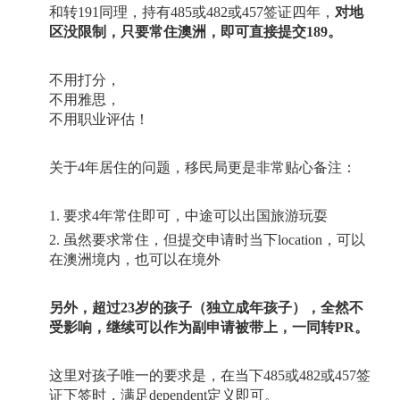
和转
191
同理，持有
485
或
482
或
457
签证四年，
对地
区没限制，只要常住澳洲，即可直接提交
189
。
不用打分，
不用雅思，
不用职业评估！
关于
4
年居住的问题，移民局更是非常贴心备注：
1.
要求
4
年常住即可，中途可以出国旅游玩耍
2.
虽然要求常住，但提交申请时当下
location
，可以
在澳洲境内，也可以在境外
另外，超过
23
岁的孩子（独立成年孩子），全然不
受影响，继续可以作为副申请被带上，一同转
PR
。
这里对孩子唯一的要求是，在当下
485
或
482
或
457
签
证下签时，满足
dependent
定义即可。