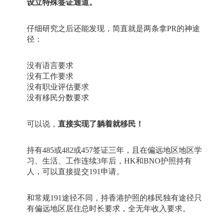
设立特殊签证通道。
仔细研究之后还能发现，简直就是两条拿
PR
的神途
径：
没有语言要求
没有工作要求
没有职业评估要求
没有移民分数要求
可以说，
直接实现了躺着就移民！
持有
485
或
482
或
457
签证三年，且在偏远地区地区学
习、生活、工作连续
3
年后，
HK
和
BNO
护照持有
人，可以直接提交
191
申请。
和常规
191
途径不同，持香港护照的移民独有途径只
有偏远地区居住总时长要求，全无年收入要求。